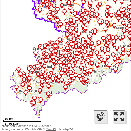
40 km
1 : 978.394
Pflegenetz Sachsen ©
SMS Sachsen
Hintergrundkarte: WebAtlasSN ©
GeoSN
, dl-de/by-2-0