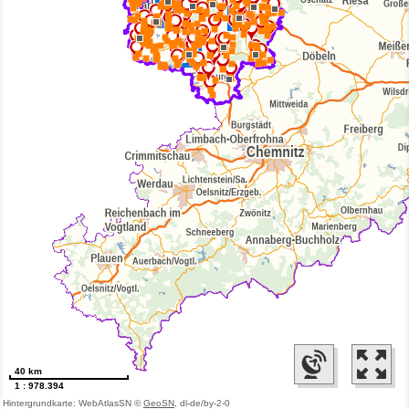
40 km
1 : 978.394
Hintergrundkarte: WebAtlasSN ©
GeoSN
, dl-de/by-2-0