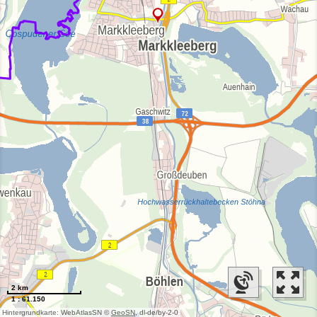
2 km
1 : 61.150
Hintergrundkarte: WebAtlasSN ©
GeoSN
, dl-de/by-2-0