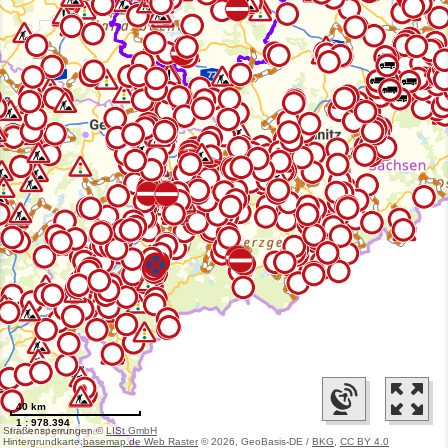
40 km
1 : 978.394
Straßensperrungen ©
LISt GmbH
Hintergrundkarte:
basemap.de Web Raster
© 2026, GeoBasis-DE /
BKG
,
CC BY 4.0