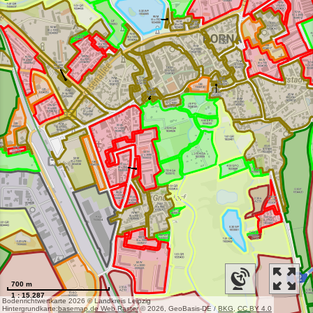
700 m
1 : 15.287
Bodenrichtwertkarte 2026 © Landkreis Leipzig
Hintergrundkarte:
basemap.de Web Raster
© 2026, GeoBasis-DE /
BKG
,
CC BY 4.0