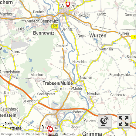
5 km
1 : 122.299
Hintergrundkarte: WebAtlasSN ©
GeoSN
, dl-de/by-2-0